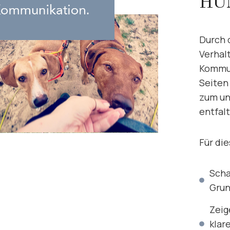
HU
Durch 
Verhal
Kommun
Seiten 
zum un
entfal
Für die
Scha
Grun
Zeig
klar