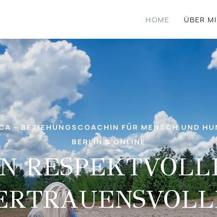
HOME
ÜBER M
ICA – BEZIEHUNGSCOACHIN FÜR MENSCH UND HU
BERLIN & ONLINE
IN RESPEKTVOLL
ERTRAUENSVOLL