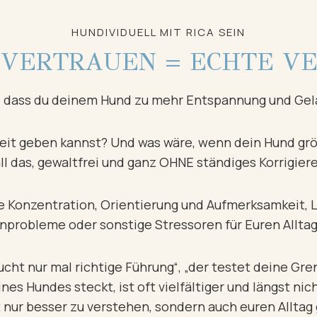
HUNDIVIDUELL MIT RICA SEIN
 VERTRAUEN = ECHTE V
e, dass du deinem Hund zu mehr Entspannung und Gel
it geben kannst? Und was wäre, wenn dein Hund größ
ll das, gewaltfrei und ganz OHNE ständiges Korrigie
ie Konzentration, Orientierung und Aufmerksamkeit, L
probleme oder sonstige Stressoren für Euren Alltag 
aucht nur mal richtige Führung“, „der testet deine Gre
ines Hundes steckt, ist oft vielfältiger und längst n
t nur besser zu verstehen, sondern auch euren Allta