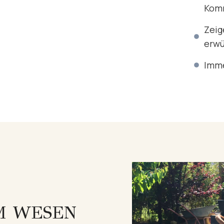
Komm
Zeig
erwü
Imme
M WESEN