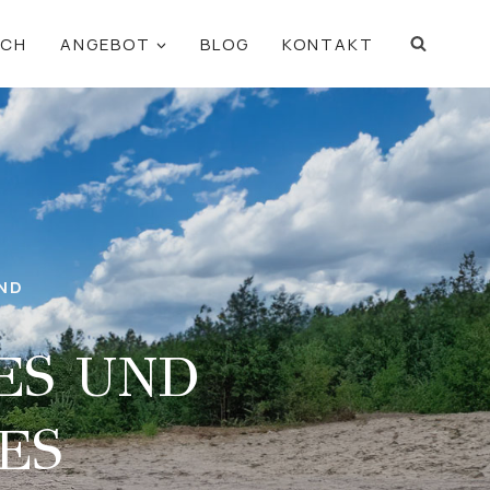
ICH
ANGEBOT
BLOG
KONTAKT
ND
ES UND
ES